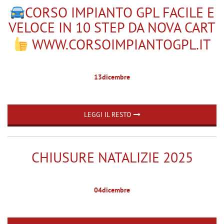
tracciamento
MAPPATURA CENTRALINE
CORSO IMPIANTO GPL FACILE E
che
AUTO E MOTO
adottiamo
VELOCE IN 10 STEP DA NOVA CART
per
ASSOCIAZIONE ANGLAT
WWW.CORSOIMPIANTOGPL.IT
offrire
le
CORNER POINT UNIPOL
funzionalità
GLASS
e
13
dicembre
svolgere
TESTIMONIANZE E BLOG
le
NOVACART
attività
di
LEGGI IL RESTO
ASSISTENZA-PRENOTA
seguito
descritte.
Per
CONTATTI
ottenere
CHIUSURE NATALIZIE 2025
maggiori
informazioni
DICONO DI NOI
sull'utilità
04
dicembre
e
sul
NEWS
funzionamento
di