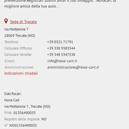
prevenzione.Registrati subito avrai il tuo omaggio...Novacart la
migliore amica della tua auto...
Sede di Trecate
via Mottarone 7
28069 Trecate (NO)
Telefono:
+39 0321 71791
Cellulare Officina:
+39 338 9383544
Cellulare Vendite:
+39 348 5347538
Email:
info@nova-cart.it
Amministrazione:
amministrazione@nova-cart.it
Indicazioni stradali
Dati fiscali:
Nova Cart
via Mottarone 7 , Trecate (NO)
P.IVA:
01356490035
Registro delle imprese:
NO
N°
NO01356490035