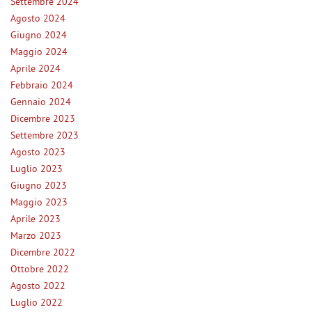
tta
Settembre 2024
ti
Agosto 2024
Giugno 2024
Maggio 2024
mpre
Cookie necessari
Aprile 2024
ilitato
Febbraio 2024
Gennaio 2024
Cookie delle preferenze
Dicembre 2023
Settembre 2023
Cookie per il miglioramento dell'esperienza utente
Agosto 2023
Luglio 2023
Cookie analitici
Giugno 2023
Maggio 2023
Cookie di marketing
Aprile 2023
Marzo 2023
Dicembre 2022
Leggi
la
Ottobre 2022
cookie
Agosto 2022
policy
Luglio 2022