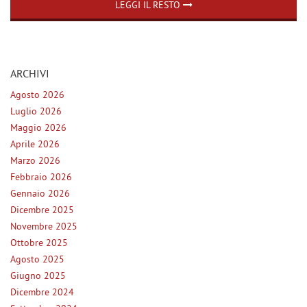
LEGGI IL RESTO
questi
NEWS
strumenti
di
tracciamento
AREA COMMERCIANTI
si
ARCHIVI
rimanda
alla
Agosto 2026
cookie
Luglio 2026
policy.
Maggio 2026
Puoi
Aprile 2026
rivedere
Marzo 2026
e
modificare
Febbraio 2026
le
Gennaio 2026
tue
Dicembre 2025
scelte
Novembre 2025
in
Ottobre 2025
qualsiasi
momento.
Agosto 2025
Giugno 2025
Dicembre 2024