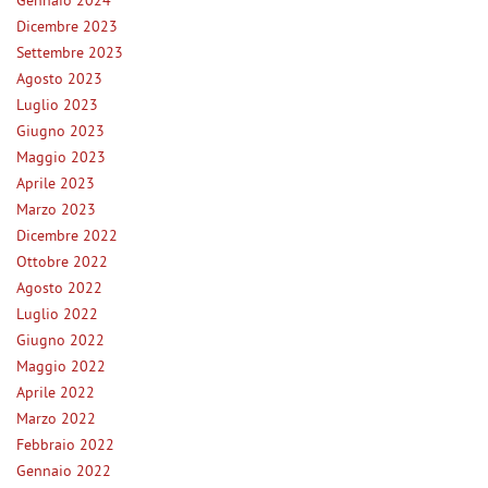
Gennaio 2024
tta
ti
Dicembre 2023
Settembre 2023
Agosto 2023
mpre
Cookie necessari
Luglio 2023
ilitato
Giugno 2023
Maggio 2023
Cookie delle preferenze
Aprile 2023
Marzo 2023
Cookie per il miglioramento dell'esperienza utente
Dicembre 2022
Ottobre 2022
Cookie analitici
Agosto 2022
Luglio 2022
Cookie di marketing
Giugno 2022
Maggio 2022
Aprile 2022
Leggi
la
Marzo 2022
cookie
Febbraio 2022
policy
Gennaio 2022