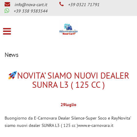
info@nova-cart.it
+39 0321 71791
CHI SIAMO
Le
+39 338 9383544
tue
preferenze
LISTA VEICOLI
di
consenso
SERVIZI
Il
seguente
News
pannello
OFFICINA MAGNETI MARELLI
ti
CHECKSTAR
consente
NOVITA’ SIAMO NUOVI DEALER
di
CENTRO BENZINA-GPL E
SUNRA L3 ( 125 CC )
esprimere
DIESEL-GPL
le
tue
CENTRO GUIDOSIMPLEX PER
preferenze
DISABILITA’
29
luglio
di
consenso
GANCI DI TRAINO
Buongiorno da E-Carnovara Dealer Silence-Super Soco e RayNovita’
alle
siamo nuovi dealer SUNRA L3 ( 125 cc )www.e-carnovara.it
tecnologie
SERVIZIO GOMME AUTO
di