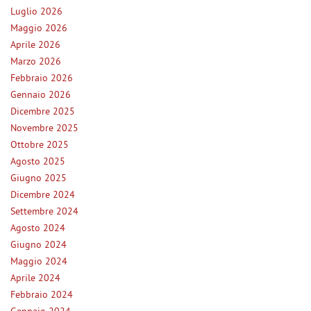
Luglio 2026
questi
NEWS
strumenti
Maggio 2026
di
Aprile 2026
tracciamento
Marzo 2026
AREA COMMERCIANTI
si
Febbraio 2026
rimanda
Gennaio 2026
alla
cookie
Dicembre 2025
policy.
Novembre 2025
Puoi
Ottobre 2025
rivedere
Agosto 2025
e
Giugno 2025
modificare
le
Dicembre 2024
tue
Settembre 2024
scelte
Agosto 2024
in
Giugno 2024
qualsiasi
Maggio 2024
momento.
Aprile 2024
Febbraio 2024