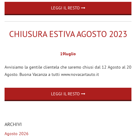
tracciamento
MAPPATURA CENTRALINE
che
LEGGI IL RESTO
AUTO E MOTO
adottiamo
per
ASSOCIAZIONE ANGLAT
offrire
le
CHIUSURA ESTIVA AGOSTO 2023
CORNER POINT UNIPOL
funzionalità
GLASS
e
svolgere
TESTIMONIANZE E BLOG
19
luglio
le
NOVACART
attività
Avvisiamo la gentile clientela che saremo chiusi dal 12 Agosto al 20
di
ASSISTENZA-PRENOTA
seguito
Agosto. Buona Vacanza a tutti www.novacartauto.it
descritte.
Per
CONTATTI
ottenere
LEGGI IL RESTO
maggiori
informazioni
DICONO DI NOI
sull'utilità
e
sul
ARCHIVI
NEWS
funzionamento
Agosto 2026
di