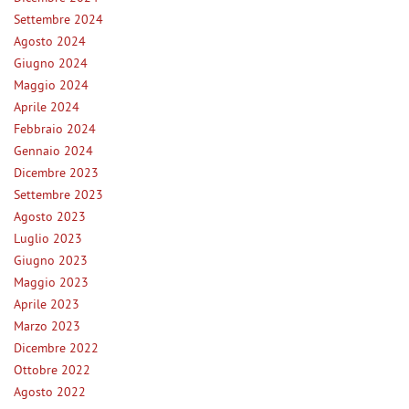
questi
Settembre 2024
NEWS
strumenti
Agosto 2024
di
Giugno 2024
tracciamento
AREA COMMERCIANTI
Maggio 2024
si
rimanda
Aprile 2024
alla
Febbraio 2024
cookie
Gennaio 2024
policy.
Dicembre 2023
Puoi
Settembre 2023
rivedere
e
Agosto 2023
modificare
Luglio 2023
le
Giugno 2023
tue
Maggio 2023
scelte
Aprile 2023
in
qualsiasi
Marzo 2023
momento.
Dicembre 2022
Ottobre 2022
Agosto 2022