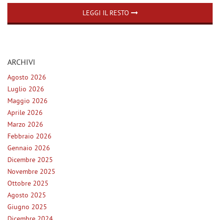
tracciamento
MAPPATURA CENTRALINE
che
LEGGI IL RESTO
AUTO E MOTO
adottiamo
per
ASSOCIAZIONE ANGLAT
offrire
le
CORNER POINT UNIPOL
funzionalità
ARCHIVI
GLASS
e
Agosto 2026
svolgere
TESTIMONIANZE E BLOG
Luglio 2026
le
NOVACART
attività
Maggio 2026
di
Aprile 2026
ASSISTENZA-PRENOTA
seguito
Marzo 2026
descritte.
Febbraio 2026
Per
Gennaio 2026
CONTATTI
ottenere
maggiori
Dicembre 2025
informazioni
Novembre 2025
DICONO DI NOI
sull'utilità
Ottobre 2025
e
Agosto 2025
sul
Giugno 2025
NEWS
funzionamento
di
Dicembre 2024