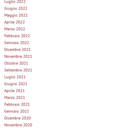
tta
Luglio 2022
ti
Giugno 2022
Maggio 2022
Aprile 2022
mpre
Cookie necessari
Marzo 2022
ilitato
Febbraio 2022
Cookie delle preferenze
Gennaio 2022
Dicembre 2021
Novembre 2021
Cookie per il miglioramento dell'esperienza utente
Ottobre 2021
Settembre 2021
Cookie analitici
Luglio 2021
Giugno 2021
Cookie di marketing
Aprile 2021
Marzo 2021
Leggi
Febbraio 2021
la
Gennaio 2021
cookie
Dicembre 2020
policy
Novembre 2020