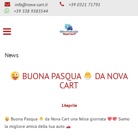
info@nova-cart.it
+39 0321 71791
CHI SIAMO
Le
+39 338 9383544
tue
preferenze
LISTA VEICOLI
di
consenso
SERVIZI
Il
seguente
News
pannello
OFFICINA MAGNETI MARELLI
ti
CHECKSTAR
consente
BUONA PASQUA
DA NOVA
di
CENTRO BENZINA-GPL E
CART
esprimere
DIESEL-GPL
le
tue
CENTRO GUIDOSIMPLEX PER
preferenze
DISABILITA’
14
aprile
di
consenso
GANCI DI TRAINO
Buona Pasqua
da Nova Cart una felice giornata
Siamo
alle
la migliore amica della tua auto
tecnologie
SERVIZIO GOMME AUTO
di