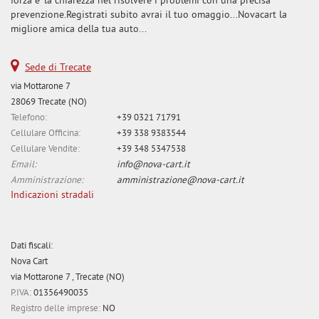
forza e' la chiarezza nel risolvere i problemi con una precisa
prevenzione.Registrati subito avrai il tuo omaggio...Novacart la
migliore amica della tua auto...
Sede di Trecate
via Mottarone 7
28069 Trecate (NO)
Telefono:
+39 0321 71791
Cellulare Officina:
+39 338 9383544
Cellulare Vendite:
+39 348 5347538
Email:
info@nova-cart.it
Amministrazione:
amministrazione@nova-cart.it
Indicazioni stradali
Dati fiscali:
Nova Cart
via Mottarone 7 , Trecate (NO)
P.IVA:
01356490035
Registro delle imprese:
NO