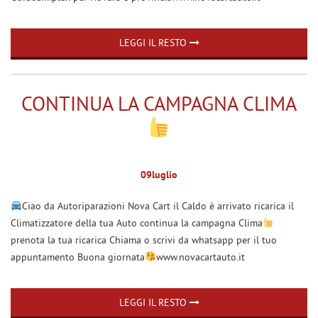
tracciamento
MAPPATURA CENTRALINE
che
AUTO E MOTO
adottiamo
LEGGI IL RESTO
per
ASSOCIAZIONE ANGLAT
offrire
le
CORNER POINT UNIPOL
funzionalità
GLASS
CONTINUA LA CAMPAGNA CLIMA
e
svolgere
TESTIMONIANZE E BLOG
le
NOVACART
attività
di
ASSISTENZA-PRENOTA
seguito
09
luglio
descritte.
Per
Ciao da Autoriparazioni Nova Cart il Caldo è arrivato ricarica il
CONTATTI
ottenere
Climatizzatore della tua Auto continua la campagna Clima
maggiori
prenota la tua ricarica Chiama o scrivi da whatsapp per il tuo
informazioni
appuntamento Buona giornata
www.novacartauto.it
DICONO DI NOI
sull'utilità
e
sul
NEWS
funzionamento
LEGGI IL RESTO
di