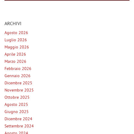
questi
NEWS
strumenti
di
ARCHIVI
tracciamento
AREA COMMERCIANTI
si
Agosto 2026
rimanda
Luglio 2026
alla
Maggio 2026
cookie
policy.
Aprile 2026
Puoi
Marzo 2026
rivedere
Febbraio 2026
e
Gennaio 2026
modificare
Dicembre 2025
le
tue
Novembre 2025
scelte
Ottobre 2025
in
Agosto 2025
qualsiasi
Giugno 2025
momento.
Dicembre 2024
Settembre 2024
Agosto 2024