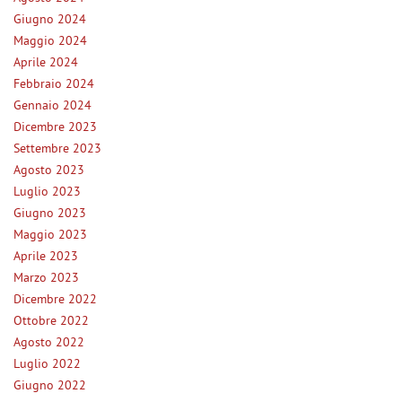
tta
Giugno 2024
ti
Maggio 2024
Aprile 2024
mpre
Cookie necessari
Febbraio 2024
ilitato
Gennaio 2024
Dicembre 2023
Cookie delle preferenze
Settembre 2023
Agosto 2023
Cookie per il miglioramento dell'esperienza utente
Luglio 2023
Giugno 2023
Cookie analitici
Maggio 2023
Aprile 2023
Cookie di marketing
Marzo 2023
Dicembre 2022
Ottobre 2022
Leggi
Agosto 2022
la
cookie
Luglio 2022
policy
Giugno 2022