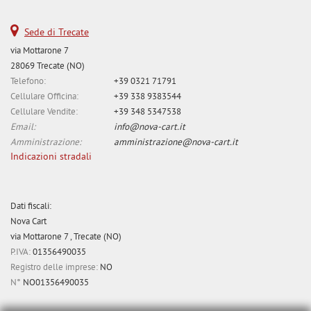
Sede di Trecate
via Mottarone 7
28069 Trecate (NO)
Telefono:
+39 0321 71791
Cellulare Officina:
+39 338 9383544
Cellulare Vendite:
+39 348 5347538
Email:
info@nova-cart.it
Amministrazione:
amministrazione@nova-cart.it
Indicazioni stradali
Dati fiscali:
Nova Cart
via Mottarone 7 , Trecate (NO)
P.IVA:
01356490035
Registro delle imprese:
NO
N°
NO01356490035