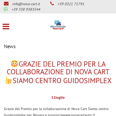
info@nova-cart.it
+39 0321 71791
CHI SIAMO
Le
+39 338 9383544
tue
preferenze
LISTA VEICOLI
di
consenso
SERVIZI
Il
seguente
News
pannello
OFFICINA MAGNETI MARELLI
ti
CHECKSTAR
consente
GRAZIE DEL PREMIO PER LA
di
CENTRO BENZINA-GPL E
COLLABORAZIONE DI NOVA CART
esprimere
DIESEL-GPL
le
SIAMO CENTRO GUIDOSIMPLEX
tue
CENTRO GUIDOSIMPLEX PER
preferenze
DISABILITA’
di
consenso
11
luglio
GANCI DI TRAINO
alle
tecnologie
SERVIZIO GOMME AUTO
Grazie del Premio per la collaborazione di Nova Cart Siamo centro
di
Guidosimplex per Novara e provinciawww.novacartauto.it