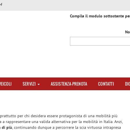
4
Compila il modulo sottostante per 
No
VEICOLI
SERVIZI
ASSISTENZA-PRENOTA
CONTATTI
DI
oprattutto per chi desidera
essere protagonista di una mobilità più
 a rappresentare una valida alternativa per la mobilità in Italia. Anzi,
 di più
, continuando dunque a percorrere la scia virtuosa intrapresa