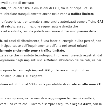
evoli quote di mercato.
ttili
, riduce del 10% le emissioni di CO
2
, tra le principali cause
rai circolare tranquillamente anche nelle zone a
traffico limitato
.
 un’esperienza trentennale, siamo anche autorizzati come officina
GAS
 di veicolo
, sia ad iniezione sequenziale e diretta che
 ed elasticità, così da poterti assicurare il massimo
piacere della
0%
sui costi di rifornimento, è una fonte di energia pulita perché, non
rincipali cause dell’inquinamento dell’aria nei centri urbani.
llamente anche nelle zone a traffico limitato.
nzate ricerche in ambito tecnologico. I numerosi brevetti registrati dal
tegrazione degli
impianti GPL e Metano
all’interno dei veicoli, sia per
scoprire le basi degli
impianti GPL
, ottenere consigli utili su
ano meglio alle TUE esigenze.
lvere sottili
fino al 50% con la possibilita’ di
circolare nelle zone ZTL
ui ci occupiamo, siamo riusciti a
raggiungere tantissimi risultati
,
ancora una volta che il lavoro è sempre eseguito a
Regola d’Arte
, con la