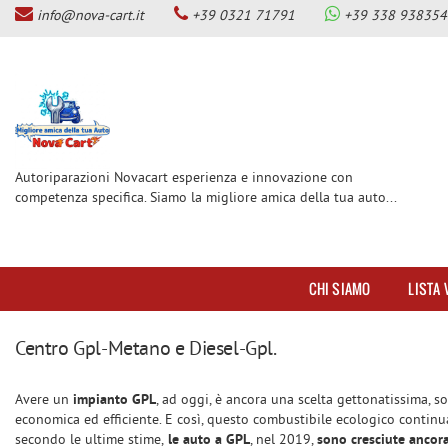
info@nova-cart.it
+39 0321 71791
+39 338 938354
CHI SIAMO
Le
tue
preferenze
LISTA VEICOLI
di
consenso
SERVIZI
Il
seguente
Autoriparazioni Novacart esperienza e innovazione con
pannello
competenza specifica. Siamo la migliore amica della tua auto...
OFFICINA MAGNETI MARELLI
ti
CHECKSTAR
consente
di
CENTRO BENZINA-GPL E
esprimere
DIESEL-GPL
CHI SIAMO
LISTA 
le
tue
CENTRO GUIDOSIMPLEX PER
preferenze
DISABILITA’
Centro Gpl-Metano e Diesel-Gpl.
di
consenso
GANCI DI TRAINO
alle
Avere un
impianto GPL
, ad oggi, è ancora una scelta gettonatissima, s
tecnologie
SERVIZIO GOMME AUTO
economica ed efficiente
. E così, questo combustibile ecologico continua
di
secondo le ultime stime,
le auto a GPL
, nel 2019,
sono cresciute ancora