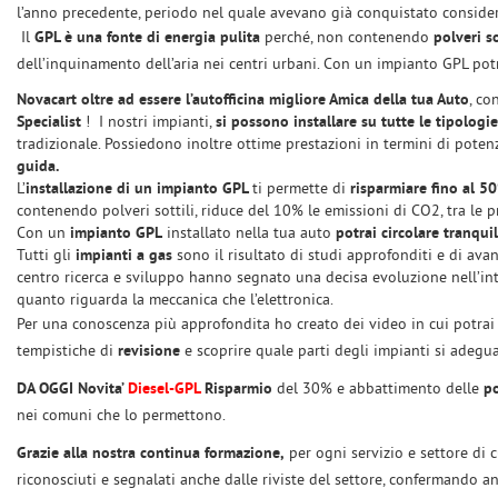
tracciamento
MAPPATURA CENTRALINE
l’anno precedente, periodo nel quale avevano già conquistato consider
che
AUTO E MOTO
Il
GPL è una fonte di energia pulita
perché, non contenendo
polveri so
adottiamo
dell’inquinamento dell’aria nei centri urbani.
Con un impianto GPL
pot
per
ASSOCIAZIONE ANGLAT
offrire
Novacart oltre ad essere l’autofficina migliore Amica della tua Auto
,
con
le
Specialist
CORNER POINT UNIPOL
! I nostri impianti,
si possono installare su tutte le tipologie
funzionalità
tradizionale.
GLASS
Possiedono inoltre ottime prestazioni in termini di potenza
e
guida.
svolgere
L’
TESTIMONIANZE E BLOG
installazione di un impianto GPL
ti permette di
risparmiare fino al 5
le
contenendo polveri sottili, riduce del 10% le emissioni di CO2, tra le p
NOVACART
attività
Con un
impianto GPL
installato nella tua auto
potrai circolare tranqui
di
Tutti gli
impianti a gas
sono il risultato di studi approfonditi e di ava
ASSISTENZA-PRENOTA
seguito
centro ricerca e sviluppo hanno segnato una decisa evoluzione nell’in
descritte.
quanto riguarda la meccanica che l’elettronica.
Per
Per una conoscenza più approfondita ho creato dei video in cui potrai 
CONTATTI
ottenere
tempistiche di
revisione
e scoprire quale parti degli impianti si adegu
maggiori
informazioni
DA OGGI Novita’
Diesel-GPL
Risparmio
del 30% e abbattimento delle
po
DICONO DI NOI
sull'utilità
nei comuni che lo permettono.
e
sul
Grazie alla nostra continua formazione,
per ogni servizio e settore di c
NEWS
funzionamento
riconosciuti e segnalati anche dalle riviste del settore, confermando 
di