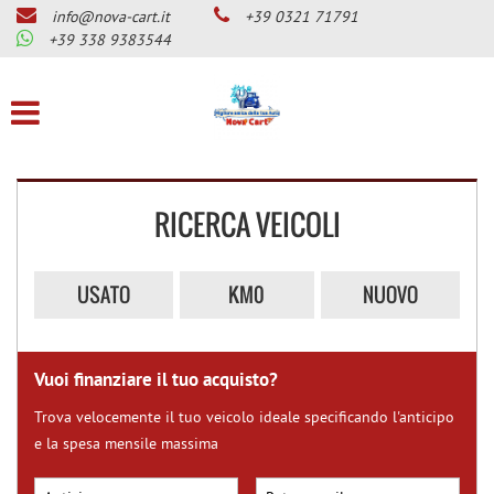
info@nova-cart.it
+39 0321 71791
CHI SIAMO
Le
+39 338 9383544
tue
preferenze
LISTA VEICOLI
di
consenso
SERVIZI
Il
seguente
RICERCA VEICOLI
pannello
OFFICINA MAGNETI MARELLI
ti
CHECKSTAR
consente
di
CENTRO BENZINA-GPL E
USATO
KM0
NUOVO
esprimere
DIESEL-GPL
le
tue
CENTRO GUIDOSIMPLEX PER
preferenze
DISABILITA’
Vuoi finanziare il tuo acquisto?
di
consenso
GANCI DI TRAINO
Trova velocemente il tuo veicolo ideale specificando l'anticipo
alle
e la spesa mensile massima
tecnologie
SERVIZIO GOMME AUTO
di