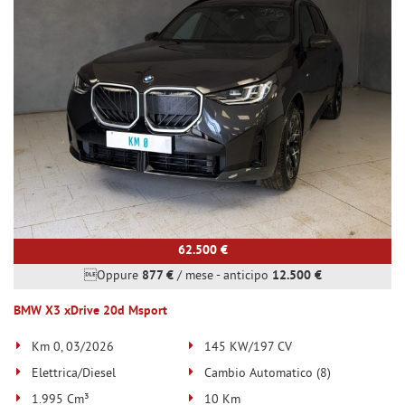
62.500 €
Oppure
877 €
/ mese
-
anticipo
12.500 €
BMW X3 xDrive 20d Msport
Km 0, 03/2026
145 KW/197 CV
Elettrica/Diesel
Cambio Automatico (8)
1.995 Cm³
10 Km