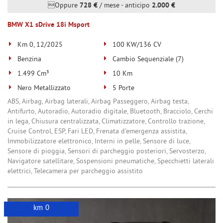
Oppure
728 €
/ mese
-
anticipo
2.000 €
Salva
le
BMW X1 sDrive 18i Msport
impostazioni
Km 0, 12/2025
100 KW/136 CV
Benzina
Cambio Sequenziale (7)
1.499 Cm³
10 Km
Nero Metallizzato
5 Porte
ABS, Airbag, Airbag laterali, Airbag Passeggero, Airbag testa,
Antifurto, Autoradio, Autoradio digitale, Bluetooth, Bracciolo, Cerchi
in lega, Chiusura centralizzata, Climatizzatore, Controllo trazione,
Cruise Control, ESP, Fari LED, Frenata d'emergenza assistita,
Immobilizzatore elettronico, Interni in pelle, Sensore di luce,
Sensore di pioggia, Sensori di parcheggio posteriori, Servosterzo,
Navigatore satellitare, Sospensioni pneumatiche, Specchietti laterali
elettrici, Telecamera per parcheggio assistito
km 0
ordinabile