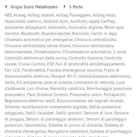
Grigio Scuro Metallizzato
5 Porte
ABS, Airbag, Airbag laterali, Airbag Passeggero, Airbag testa,
Alzacristalli elettrici, Android Auto, Antifurto, Apple CarPlay,
Assistente abbaglianti, Autoradio, Autoradio digitale, Blind spot
monitor, Bluetooth, Boardcomputer, Bracciolo, Cerchi in lega,
Chiamata automatica per emergenze, Chiusura centralizzata,
Chiusura centralizzata senza chiave, Chiusura centralizzata
telecomandata, Climatizzatore, Climatizzatore automatico, 2 zone,
Controllo elettronico della corsia, Controllo trazione, Controllo
vocale, Cruise Control, ESP, Fari di profondità antiabbagliamento,
Fari LED, Fendinebbia, Frenata d'emergenza assistita, Freno di
stazionamento elettrico, Hotspot Wi-Fi, Immobilizzatore elettronico,
Isofix, Kit antipanne, Leve al volante, Limitatore di velocità, Luce
d'ambiente, Luci diurne, Marmitta catalitica, Monitoraggio pressione
pneumatici, Park Distance Control, Pneumatici estivi, Portapacchi,
Regolazione elettrica sedili, Riconoscimento dei segnali stradali,
Schermo multifunzione interamente digitale, Sedile posteriore
sdoppiato, Sedili riscaldati, Sedili sportivi, Sensore di luce, Sensore
di pioggia, Sensori di parcheggio anteriori, Sensori di parcheggio
posteriori, Servosterzo, Sistema di avviso di distanza, Sistema di
chiamata d'emergenza, Navigatore satellitare, Sistema di parcheggio