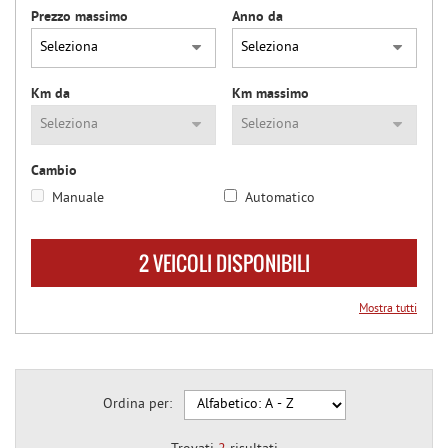
Prezzo massimo
Anno da
questi
NEWS
strumenti
di
tracciamento
AREA COMMERCIANTI
Km da
Km massimo
si
rimanda
alla
cookie
Cambio
policy.
Puoi
Manuale
Automatico
rivedere
e
2 VEICOLI DISPONIBILI
modificare
le
tue
Mostra tutti
scelte
in
qualsiasi
momento.
Ordina per: