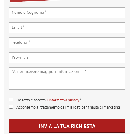
tta
ti
mpre
Cookie necessari
ilitato
Cookie delle preferenze
Cookie per il miglioramento dell'esperienza utente
Cookie analitici
Cookie di marketing
Ho letto e accetto
l'informativa privacy
*
Acconsento al trattamento dei miei dati per finalità di marketing
Leggi
la
cookie
INVIA LA TUA RICHIESTA
policy