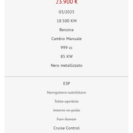
23.900 €
03/2025
18.500 KM
Benzina
Cambio Manuale
999 cc
85 KW
Nero metallizzato
ESP
Navigatore satellitare
Tetto apribile
Interni in pelle
Fari Xenon
Cruise Control