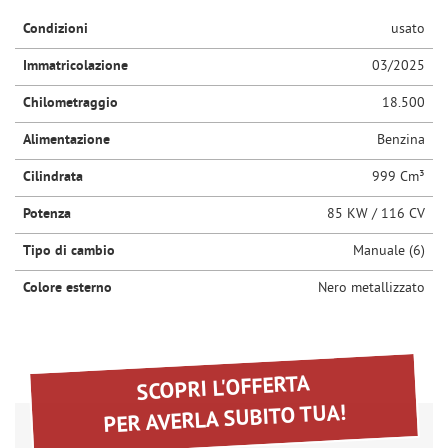
questi
Condizioni
usato
NEWS
strumenti
di
Immatricolazione
03/2025
tracciamento
AREA COMMERCIANTI
si
Chilometraggio
18.500
rimanda
alla
Alimentazione
Benzina
cookie
Cilindrata
999 Cm³
policy.
Puoi
Potenza
85 KW / 116 CV
rivedere
e
Tipo di cambio
Manuale (6)
modificare
le
Colore esterno
Nero metallizzato
tue
scelte
in
qualsiasi
momento.
SCOPRI L'OFFERTA
PER AVERLA SUBITO TUA!