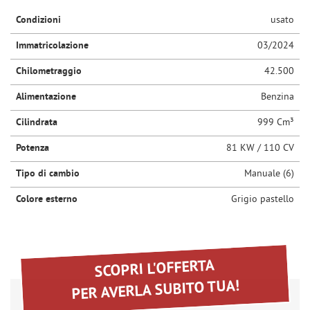
questi
Condizioni
usato
NEWS
strumenti
di
Immatricolazione
03/2024
tracciamento
AREA COMMERCIANTI
si
Chilometraggio
42.500
rimanda
alla
Alimentazione
Benzina
cookie
Cilindrata
999 Cm³
policy.
Puoi
Potenza
81 KW / 110 CV
rivedere
e
Tipo di cambio
Manuale (6)
modificare
le
Colore esterno
Grigio pastello
tue
scelte
in
qualsiasi
momento.
SCOPRI L'OFFERTA
PER AVERLA SUBITO TUA!