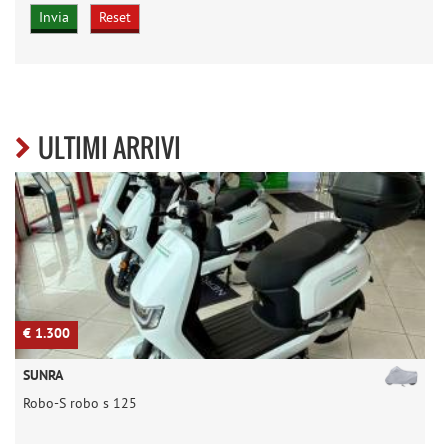
ULTIMI ARRIVI
€ 1.300
€
SUNRA
Robo-S robo s 125
T