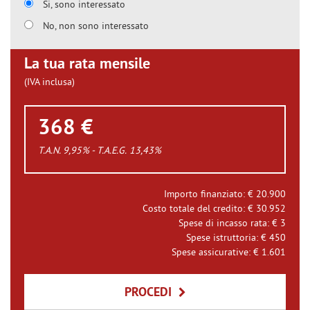
Si, sono interessato
No, non sono interessato
La tua rata mensile
(IVA inclusa)
368 €
T.A.N. 9,95% - T.A.E.G.
13,43
%
Importo finanziato: €
20.900
Costo totale del credito: €
30.952
Spese di incasso rata: €
3
Spese istruttoria: €
450
Spese assicurative: €
1.601
PROCEDI