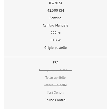
03/2024
42.500 KM
Benzina
Cambio Manuale
999 cc
81 KW
Grigio pastello
ESP
Navigatore satellitare
Tetto apribile
Interni in pelle
Fari Xenon
Cruise Control