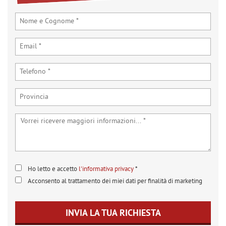
tta
ti
mpre
Cookie necessari
ilitato
Cookie delle preferenze
Cookie per il miglioramento dell'esperienza utente
Cookie analitici
Cookie di marketing
Ho letto e accetto
l'informativa privacy
*
Acconsento al trattamento dei miei dati per finalità di marketing
Leggi
la
cookie
INVIA LA TUA RICHIESTA
policy