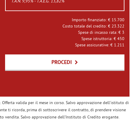
T.A.N. 9,95% - T.A.E.G.
13,82
%
Importo finanziato: €
15.700
Costo totale del credito: €
23.322
Spese di incasso rata: €
3
Spese istruttoria: €
450
Spese assicurative: €
1.211
PROCEDI
 Offerta valida per il mese in corso. Salvo approvazione dell'istituto di
nte ti ricorda, prima di sottoscrivere il contratto, di prendere visione
to vendita. Salvo approvazione dell'Instituto di Credito erogante.