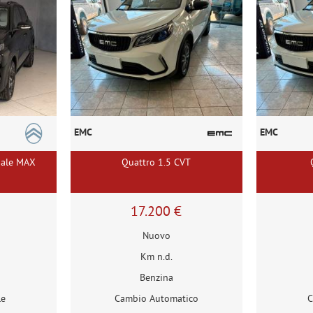
EMC
EMC
uale MAX
Quattro 1.5 CVT
17.200 €
Nuovo
Km n.d.
Benzina
le
Cambio Automatico
C