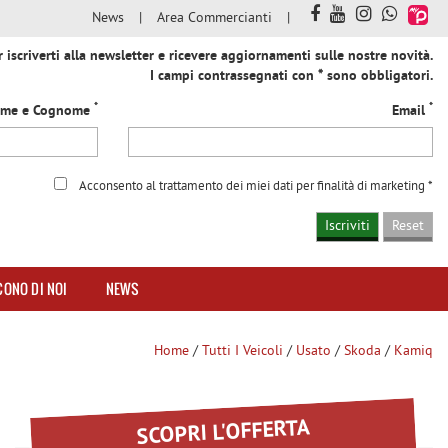
News
Area Commercianti
iscriverti alla newsletter e ricevere aggiornamenti sulle nostre novità.
I campi contrassegnati con * sono obbligatori.
*
*
me e Cognome
Email
Acconsento al trattamento dei miei dati per finalità di marketing *
CONO DI NOI
NEWS
Home
/
Tutti I Veicoli
/
Usato
/
Skoda
/
Kamiq
SCOPRI L'OFFERTA