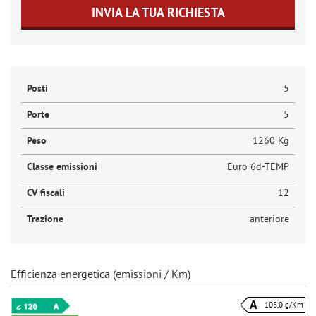
INVIA LA TUA RICHIESTA
Posti
5
Porte
5
Peso
1260 Kg
Classe emissioni
Euro 6d-TEMP
CV fiscali
12
Trazione
anteriore
Efficienza energetica (emissioni / Km)
108.0 g/Km