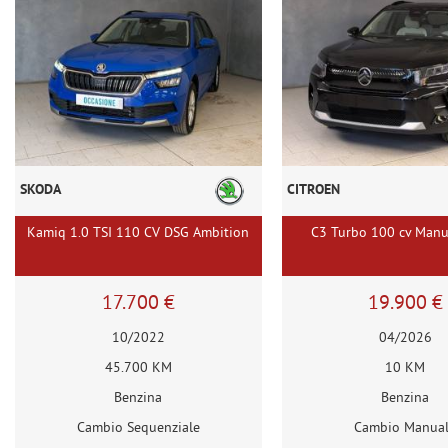
SKODA
CITROEN
Kamiq 1.0 TSI 110 CV DSG Ambition
C3 Turbo 100 cv Man
17.700 €
19.900 €
10/2022
04/2026
45.700 KM
10 KM
Benzina
Benzina
Cambio Sequenziale
Cambio Manua