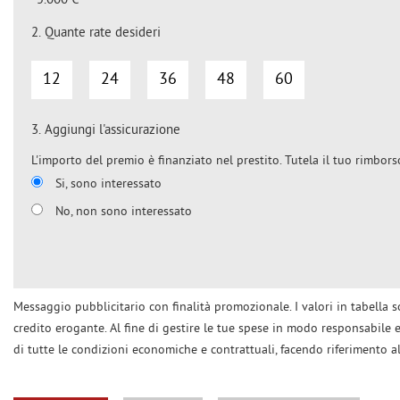
5.000 €
2.
Quante rate desideri
12
24
36
48
60
3.
Aggiungi l'assicurazione
L'importo del premio è finanziato nel prestito. Tutela il tuo rimbors
Si, sono interessato
No, non sono interessato
Messaggio pubblicitario con finalità promozionale. I valori in tabella so
credito erogante. Al fine di gestire le tue spese in modo responsabile e 
di tutte le condizioni economiche e contrattuali, facendo riferimento a