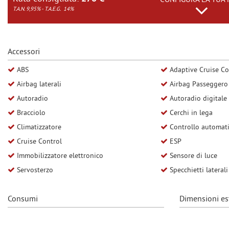
CONFIGURA LA TUA 
questi
T.A.N. 9,95% - T.A.E.G.
14%
NEWS
strumenti
di
tracciamento
AREA COMMERCIANTI
si
Accessori
rimanda
ABS
Adaptive Cruise Co
alla
cookie
Airbag laterali
Airbag Passeggero
policy.
Autoradio
Autoradio digitale
Puoi
rivedere
Bracciolo
Cerchi in lega
e
Climatizzatore
Controllo automati
modificare
Cruise Control
ESP
le
tue
Immobilizzatore elettronico
Sensore di luce
scelte
Servosterzo
Specchietti laterali 
in
qualsiasi
momento.
Consumi
Dimensioni es