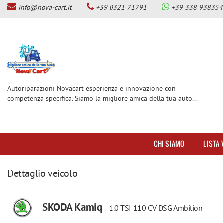
info@nova-cart.it
+39 0321 71791
+39 338 938354
CHI SIAMO
Le
tue
preferenze
LISTA VEICOLI
di
consenso
SERVIZI
Il
seguente
Autoriparazioni Novacart esperienza e innovazione con
pannello
competenza specifica. Siamo la migliore amica della tua auto...
OFFICINA MAGNETI MARELLI
ti
CHECKSTAR
consente
di
CENTRO BENZINA-GPL E
esprimere
DIESEL-GPL
CHI SIAMO
LISTA 
le
tue
CENTRO GUIDOSIMPLEX PER
preferenze
DISABILITA’
Dettaglio veicolo
di
consenso
GANCI DI TRAINO
alle
SKODA Kamiq
tecnologie
1.0 TSI 110 CV DSG Ambition
SERVIZIO GOMME AUTO
di