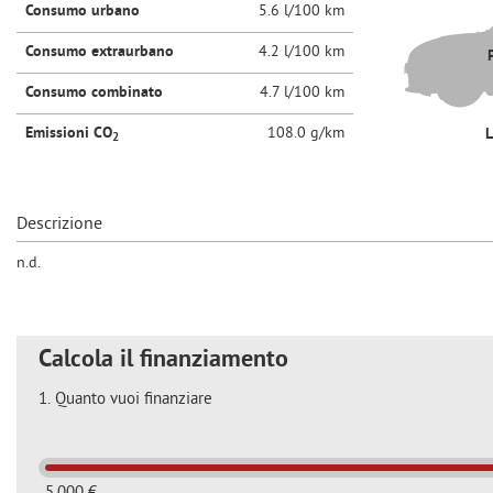
tta
Consumo urbano
5.6 l/100 km
ti
Consumo extraurbano
4.2 l/100 km
Consumo combinato
4.7 l/100 km
mpre
Cookie necessari
ilitato
Emissioni CO
108.0 g/km
2
Cookie delle preferenze
Descrizione
Cookie per il miglioramento dell'esperienza utente
n.d.
Cookie analitici
Cookie di marketing
Calcola il finanziamento
1.
Quanto vuoi finanziare