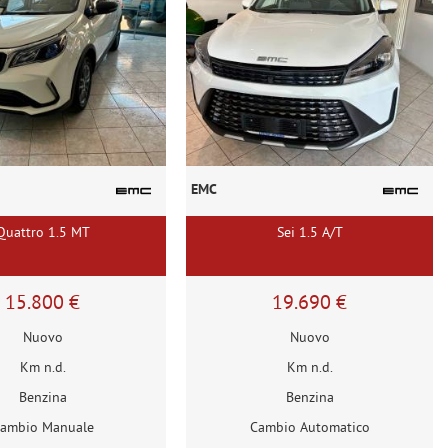
EMC
Quattro 1.5 MT
Sei 1.5 A/T
15.800 €
19.690 €
Nuovo
Nuovo
Km n.d.
Km n.d.
Benzina
Benzina
ambio Manuale
Cambio Automatico