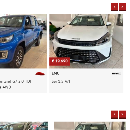
<
>
€ 19.690
€
EMC
unland G7 2.0 TDI
Sei 1.5 A/T
S
na 4WD
<
>