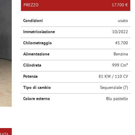
PREZZO
17.700 €
Condizioni
usato
Immatricolazione
10/2022
Chilometraggio
45.700
Alimentazione
Benzina
Cilindrata
999 Cm³
Potenza
81 KW / 110 CV
Tipo di cambio
Sequenziale (7)
Colore esterno
Blu pastello