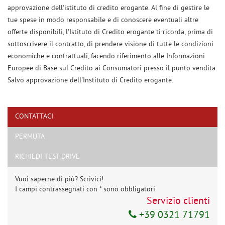
approvazione dell'istituto di credito erogante. Al fine di gestire le
tue spese in modo responsabile e di conoscere eventuali altre
offerte disponibili, l'Istituto di Credito erogante ti ricorda, prima di
sottoscrivere il contratto, di prendere visione di tutte le condizioni
economiche e contrattuali, facendo riferimento alle Informazioni
Europee di Base sul Credito ai Consumatori presso il punto vendita.
Salvo approvazione dell'Instituto di Credito erogante.
CONTATTACI
PERMUTA
Ho letto e accetto
l'informativa privacy
*
Acconsento al trattamento dei miei dati per finalità di marketing
RICHIEDI TEST DRIVE
Invia la tua richiesta
Vuoi saperne di più? Scrivici!
I campi contrassegnati con * sono obbligatori.
Servizio clienti
+39 0321 71791