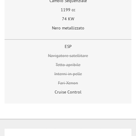
Cambio Sequenziale
1199 cc
74 KW
Nero metallizzato
ESP
Navigatore satellitare
Tetto apribile
Interni in pelle
Fari Xenon
Cruise Control