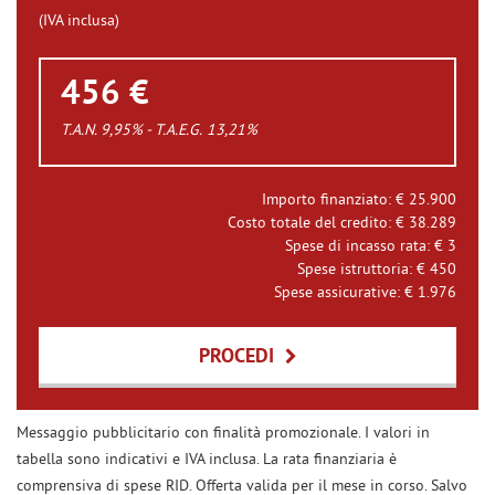
(IVA inclusa)
456 €
T.A.N. 9,95% - T.A.E.G.
13,21
%
Importo finanziato: €
25.900
Costo totale del credito: €
38.289
Spese di incasso rata: €
3
Spese istruttoria: €
450
Spese assicurative: €
1.976
PROCEDI
Contattaci
Messaggio pubblicitario con finalità promozionale. I valori in
tabella sono indicativi e IVA inclusa. La rata finanziaria è
comprensiva di spese RID. Offerta valida per il mese in corso. Salvo