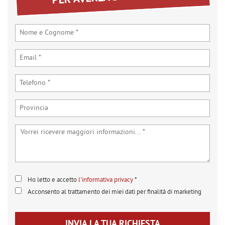
tta
ti
mpre
Cookie necessari
ilitato
Cookie delle preferenze
Cookie per il miglioramento dell'esperienza utente
Cookie analitici
Cookie di marketing
Ho letto e accetto
l'informativa privacy
*
Leggi
Acconsento al trattamento dei miei dati per finalità di marketing
la
cookie
policy
INVIA LA TUA RICHIESTA