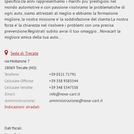
specifica.Da anni rappresentiamo i marchi piu' prestigiosi nel
mondo automotive e con passione risolviamo le problematiche di
ogni auto, siamo attrezzati al meglio e abbiamo la formazione
migliore, la nostra missione e' la soddisfazione del cliente.La nostra
forza e' la chiarezza nel risolvere i problemi con una precisa
prevenzione.Registrati subito avrai il tuo omaggio...Novacart la
migliore amica della tua auto...
Sede di Trecate
via Mottarone 7
28069 Trecate (NO)
Telefono:
+39 0321 71791
Cellulare Officina:
+39 338 9383544
Cellulare Vendite:
+39 348 5347538
Email:
info@nova-cart.it
Amministrazione:
amministrazione@nova-cart.it
Indicazioni stradali
Dati fiscali: