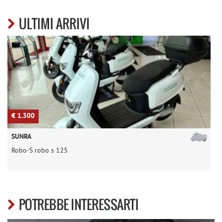
ULTIMI ARRIVI
€ 1.300
€
SUNRA
Robo-S robo s 125
T
POTREBBE INTERESSARTI