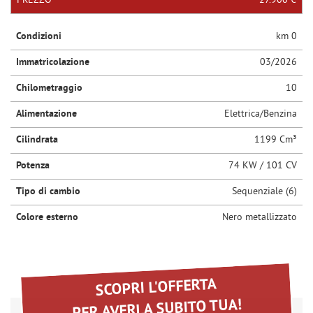
PREZZO
27.900 €
questi
NEWS
strumenti
Condizioni
km 0
di
tracciamento
Immatricolazione
03/2026
AREA COMMERCIANTI
si
rimanda
Chilometraggio
10
alla
cookie
Alimentazione
Elettrica/Benzina
policy.
Puoi
Cilindrata
1199 Cm³
rivedere
Potenza
74 KW / 101 CV
e
modificare
Tipo di cambio
Sequenziale (6)
le
tue
Colore esterno
Nero metallizzato
scelte
in
qualsiasi
momento.
SCOPRI L'OFFERTA
PER AVERLA SUBITO TUA!