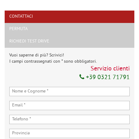
CONTATTACI
PERMUTA
Ho letto e accetto
l'informativa privacy
*
Acconsento al trattamento dei miei dati per finalità di marketing
RICHIEDI TEST DRIVE
Invia la tua richiesta
Vuoi saperne di più? Scrivici!
I campi contrassegnati con * sono obbligatori.
Servizio clienti
+39 0321 71791