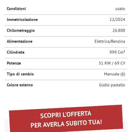
questi
Condizioni
usato
NEWS
strumenti
di
Immatricolazione
12/2024
tracciamento
AREA COMMERCIANTI
si
Chilometraggio
26.800
rimanda
alla
Alimentazione
Elettrica/Benzina
cookie
Cilindrata
999 Cm³
policy.
Puoi
Potenza
51 KW / 69 CV
rivedere
e
Tipo di cambio
Manuale (6)
modificare
le
Colore esterno
Giallo pastello
tue
scelte
in
qualsiasi
momento.
SCOPRI L'OFFERTA
PER AVERLA SUBITO TUA!