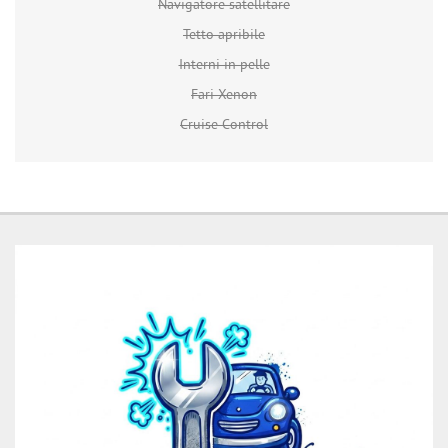
Navigatore satellitare
Tetto apribile
Interni in pelle
Fari Xenon
Cruise Control