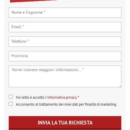
tta
ti
mpre
Cookie necessari
ilitato
Cookie delle preferenze
Cookie per il miglioramento dell'esperienza utente
Cookie analitici
Cookie di marketing
Ho letto e accetto
l'informativa privacy
*
Acconsento al trattamento dei miei dati per finalità di marketing
Leggi
la
cookie
INVIA LA TUA RICHIESTA
policy