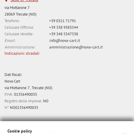
Sede di Trecate
via Mottarone 7
28069 Trecate (NO)
Telefono:
+39 0321 71791
Cellulare Officina:
+39 338 9383544
Cellulare Vendite:
+39 348 5347538
Email:
info@nova-cart.it
Amministrazione:
amministrazione@nova-cart.it
Indicazioni stradali
Dati fiscali:
Nova Cart
via Mottarone 7 , Trecate (NO)
P.IVA:
01356490035
Registro delle imprese:
NO
N°
NO01356490035
Cookie policy