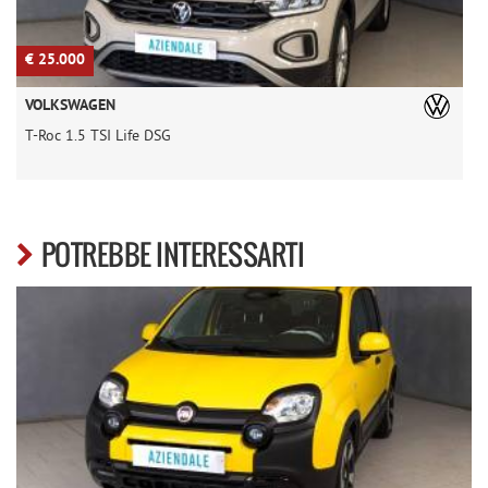
€ 25.000
€
VOLKSWAGEN
T-Roc 1.5 TSI Life DSG
R
POTREBBE INTERESSARTI