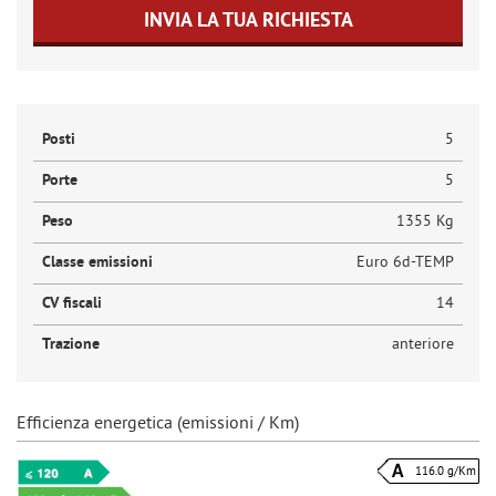
INVIA LA TUA RICHIESTA
Posti
5
Porte
5
Peso
1355 Kg
Classe emissioni
Euro 6d-TEMP
CV fiscali
14
Trazione
anteriore
Efficienza energetica (emissioni / Km)
116.0 g/Km