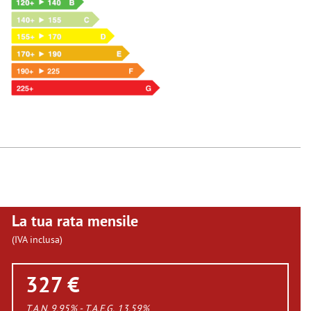
La tua rata mensile
(IVA inclusa)
327 €
T.A.N. 9,95% - T.A.E.G.
13,59
%