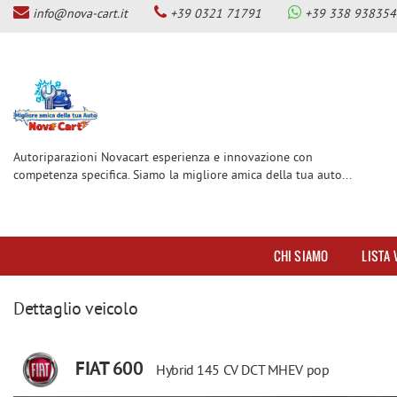
info@nova-cart.it
+39 0321 71791
+39 338 938354
CHI SIAMO
Le
tue
preferenze
LISTA VEICOLI
di
consenso
SERVIZI
Il
seguente
Autoriparazioni Novacart esperienza e innovazione con
pannello
competenza specifica. Siamo la migliore amica della tua auto...
OFFICINA MAGNETI MARELLI
ti
CHECKSTAR
consente
di
CENTRO BENZINA-GPL E
esprimere
DIESEL-GPL
CHI SIAMO
LISTA 
le
tue
CENTRO GUIDOSIMPLEX PER
preferenze
DISABILITA’
Dettaglio veicolo
di
consenso
GANCI DI TRAINO
alle
FIAT 600
tecnologie
Hybrid 145 CV DCT MHEV pop
SERVIZIO GOMME AUTO
di