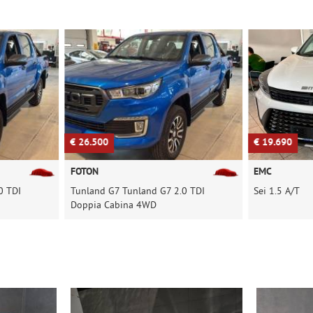
€ 26.500
€ 19.690
FOTON
EMC
0 TDI
Tunland G7 Tunland G7 2.0 TDI
Sei 1.5 A/T
Doppia Cabina 4WD