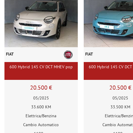
FIAT
FIAT
600 Hybrid 145 CV DCT MHEV pop
600 Hybrid 145 CV DCT
20.500 €
20.500 €
05/2025
05/2025
33.600 KM
33.500 KM
Elettrica/Benzina
Elettrica/Benzi
Cambio Automatico
Cambio Automat