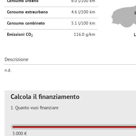
tta
Consumo urbano
6.0 l/100 km
ti
Consumo extraurbano
4.6 l/100 km
Consumo combinato
5.1 l/100 km
mpre
Cookie necessari
Emissioni CO
116.0 g/km
2
ilitato
Cookie delle preferenze
Descrizione
Cookie per il miglioramento dell'esperienza utente
n.d.
Cookie analitici
Calcola il finanziamento
Cookie di marketing
1.
Quanto vuoi finanziare
5.000 €