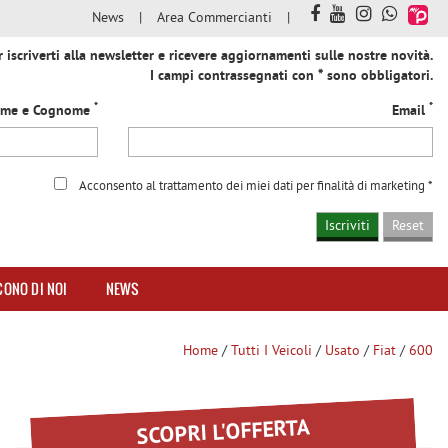
News
Area Commercianti
iscriverti alla newsletter e ricevere aggiornamenti sulle nostre novità.
I campi contrassegnati con * sono obbligatori.
*
*
me e Cognome
Email
Acconsento al trattamento dei miei dati per finalità di marketing *
CONO DI NOI
NEWS
Home
/
Tutti I Veicoli
/
Usato
/
Fiat
/
600
SCOPRI L'OFFERTA