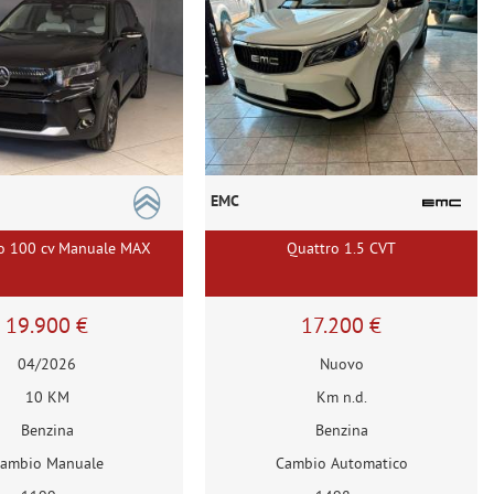
EMC
o 100 cv Manuale MAX
Quattro 1.5 CVT
19.900 €
17.200 €
04/2026
Nuovo
10 KM
Km n.d.
Benzina
Benzina
ambio Manuale
Cambio Automatico