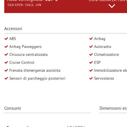
CONFIGURA LA TUA 
questi
T.A.N. 9,95% - T.A.E.G.
14%
NEWS
strumenti
di
tracciamento
AREA COMMERCIANTI
si
Accessori
rimanda
ABS
Airbag
alla
cookie
Airbag Passeggero
Autoradio
policy.
Chiusura centralizzata
Climatizzatore
Puoi
rivedere
Cruise Control
ESP
e
Frenata d'emergenza assistita
Immobilizzatore el
modificare
Sensori di parcheggio posteriori
Servosterzo
le
tue
scelte
in
qualsiasi
momento.
Consumi
Dimensioni es