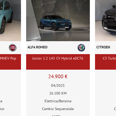
ALFA ROMEO
CITROEN
 MHEV Pop
Junior 1.2 145 CV Hybrid eDCT6
C3 Turb
24.900 €
04/2025
26.100 KM
na
Elettrica/Benzina
ico
Cambio Sequenziale
C