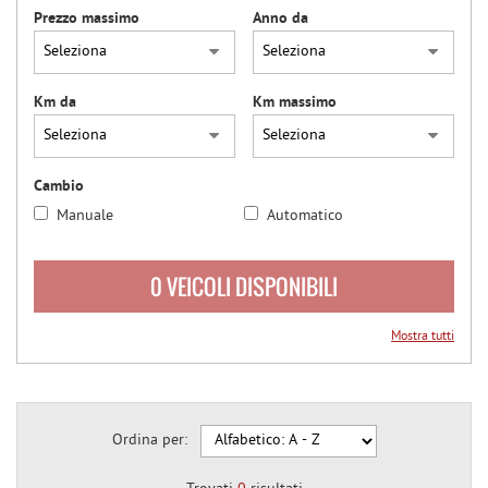
Prezzo massimo
Anno da
questi
NEWS
strumenti
di
tracciamento
AREA COMMERCIANTI
Km da
Km massimo
si
rimanda
alla
cookie
Cambio
policy.
Puoi
Manuale
Automatico
rivedere
e
0 VEICOLI DISPONIBILI
modificare
le
tue
Mostra tutti
scelte
in
qualsiasi
momento.
Ordina per: