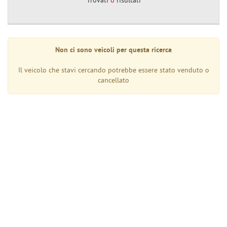
Trovati
0
risultati
tta
ti
mpre
Cookie necessari
Non ci sono veicoli per questa ricerca
ilitato
Il veicolo che stavi cercando potrebbe essere stato venduto o
Cookie delle preferenze
cancellato
Cookie per il miglioramento dell'esperienza utente
Cookie analitici
Cookie di marketing
Leggi
la
cookie
policy