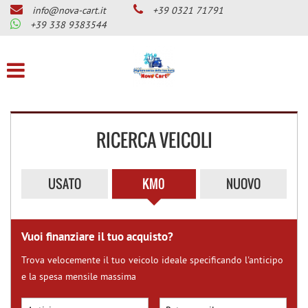
info@nova-cart.it
+39 0321 71791
CHI SIAMO
Le
+39 338 9383544
tue
preferenze
LISTA VEICOLI
di
consenso
SERVIZI
Il
seguente
RICERCA VEICOLI
pannello
OFFICINA MAGNETI MARELLI
ti
CHECKSTAR
consente
di
CENTRO BENZINA-GPL E
USATO
KM0
NUOVO
esprimere
DIESEL-GPL
le
tue
CENTRO GUIDOSIMPLEX PER
preferenze
DISABILITA’
Vuoi finanziare il tuo acquisto?
di
consenso
GANCI DI TRAINO
Trova velocemente il tuo veicolo ideale specificando l'anticipo
alle
e la spesa mensile massima
tecnologie
SERVIZIO GOMME AUTO
di